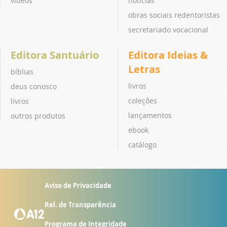
vídeos
notícias
obras sociais redentoristas
secretariado vocacional
Editora Santuário
Editora Ideias &
Letras
bíblias
livros
deus conosco
coleções
livros
lançamentos
outros produtos
ebook
catálogo
Aviso de Privacidade
Rel. de Transparência
Programa de Integridade