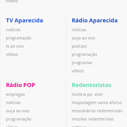
vídeos
TV Aparecida
Rádio Aparecida
notícias
notícias
programação
ouça ao vivo
tv ao vivo
podcast
vídeos
programação
programas
vídeos
Rádio POP
Redentoristas
empregos
história pe. vitor
notícias
hospedagem santo afonso
ouça ao vivo
missionários redentoristas
programação
missões redentoristas