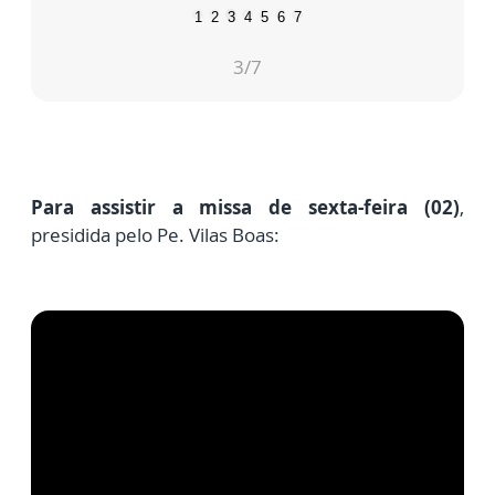
1
2
3
4
5
6
7
3
/7
Para assistir a missa de sexta-feira (02)
,
presidida pelo Pe. Vilas Boas: