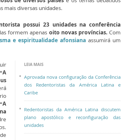
giosos de diversos países
e os temas debatidos
s mais diversas unidades.
torista possui 23 unidades na conferência
 elas formem apenas
oito novas províncias.
Com
isma e espiritualidade afonsiana
assumirá um
uir
LEIA MAIS
“A
Aprovada nova configuração da Conferência
eus
dos Redentoristas da América Latina e
erá
Caribe
io
“A
Redentoristas da América Latina discutem
na
plano apostólico e reconfiguração das
dre
unidades
s.
 de