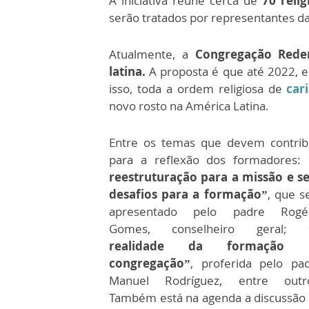
A iniciativa reúne cerca de
70 reli
serão tratados por representantes da
Atualmente, a
Congregação Reden
latina.
A proposta é que até 2022,
isso, toda a ordem religiosa de
car
novo rosto na América Latina.
Entre os temas que devem contrib
para a reflexão dos formadores:
reestruturação para a missão e s
desafios para a formação”
, que s
apresentado pelo padre Rogér
Gomes, conselheiro geral;
realidade da formação 
congregação”
, proferida pelo pa
Manuel Rodríguez, entre outro
Também está na agenda a discussão