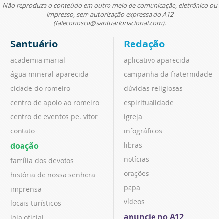
Não reproduza o conteúdo em outro meio de comunicação, eletrônico ou
impresso, sem autorização expressa do A12
(faleconosco@santuarionacional.com).
Santuário
Redação
academia marial
aplicativo aparecida
água mineral aparecida
campanha da fraternidade
cidade do romeiro
dúvidas religiosas
centro de apoio ao romeiro
espiritualidade
centro de eventos pe. vitor
igreja
contato
infográficos
doação
libras
notícias
família dos devotos
orações
história de nossa senhora
papa
imprensa
vídeos
locais turísticos
anuncie no A12
loja oficial