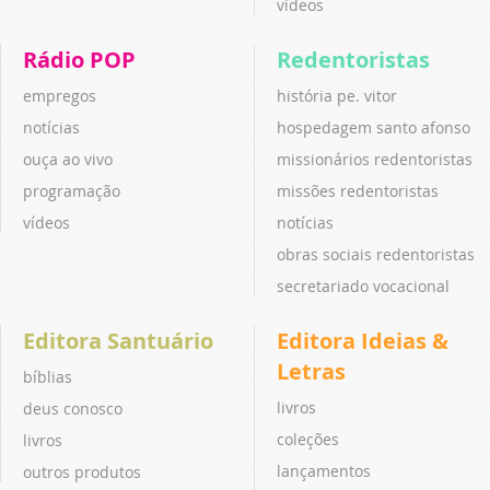
vídeos
Rádio POP
Redentoristas
empregos
história pe. vitor
notícias
hospedagem santo afonso
ouça ao vivo
missionários redentoristas
programação
missões redentoristas
vídeos
notícias
obras sociais redentoristas
secretariado vocacional
Editora Santuário
Editora Ideias &
Letras
bíblias
livros
deus conosco
coleções
livros
lançamentos
outros produtos