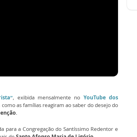
ista”
, exibida mensalmente no
YouTube dos
a como as famílias reagiram ao saber do desejo do
denção
.
rada para a Congregação do Santíssimo Redentor e
uais de
Santo Afonso Maria de Ligório
.