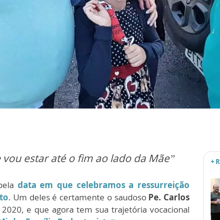
e vou estar até o fim ao lado da Mãe”
+ 
pela
data em que celebramos a ressurreição
to
. Um deles é certamente o saudoso
Pe. Carlos
020, e que agora tem sua trajetória vocacional