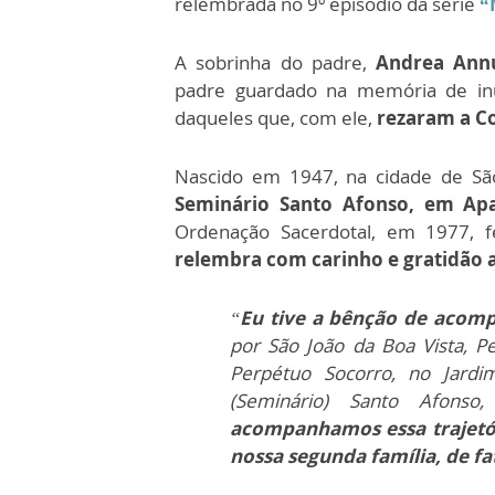
relembrada no 9º episódio da série
“
A sobrinha do padre,
Andrea Ann
padre guardado na memória de inú
daqueles que, com ele,
rezaram a C
Nascido em 1947, na cidade de São
Seminário Santo Afonso, em Apa
Ordenação Sacerdotal, em 1977, f
relembra com carinho e gratidão a 
“
Eu tive a bênção de acom
por São João da Boa Vista, 
Perpétuo Socorro, no Jardi
(Seminário) Santo Afonso
acompanhamos essa trajetór
nossa segunda família, de fa