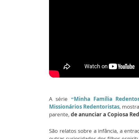
A série
“Minha Família Redentor
Missionários Redentoristas
, mostr
parente,
de anunciar a Copiosa Re
São relatos sobre a infância, a ent
outras curiosidades dos filhos espirit