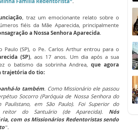
Minha Família Redentorista”
.
unciação
, traz um emocionante relato sobre o
meros fiéis da Mãe Aparecida, principalmente
onsagração a Nossa Senhora Aparecida
.
 Paulo (SP), o Pe. Carlos Arthur entrou para o
recida (SP)
, aos 17 anos. Um dia após a sua
ez o batismo da sobrinha Andrea,
que agora
trajetória do tio:
panhá-lo também
. Como Missionário ele passou
Perpétuo Socorro (Paróquia de Nossa Senhora do
m Paulistano, em São Paulo). Foi Superior do
, reitor do Santuário (de Aparecida).
Nós
ia, com os Missionários Redentoristas sendo
to
”.