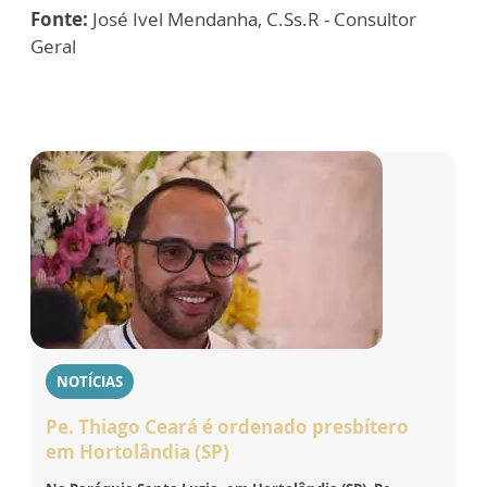
Fonte:
José Ivel Mendanha, C.Ss.R - Consultor
Geral
NOTÍCIAS
Pe. Thiago Ceará é ordenado presbítero
em Hortolândia (SP)