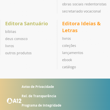
obras sociais redentoristas
secretariado vocacional
Editora Santuário
Editora Ideias &
Letras
bíblias
livros
deus conosco
coleções
livros
lançamentos
outros produtos
ebook
catálogo
Aviso de Privacidade
Rel. de Transparência
Programa de Integridade