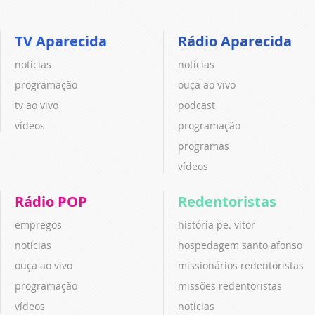
TV Aparecida
Rádio Aparecida
notícias
notícias
programação
ouça ao vivo
tv ao vivo
podcast
vídeos
programação
programas
vídeos
Rádio POP
Redentoristas
empregos
história pe. vitor
notícias
hospedagem santo afonso
ouça ao vivo
missionários redentoristas
programação
missões redentoristas
vídeos
notícias