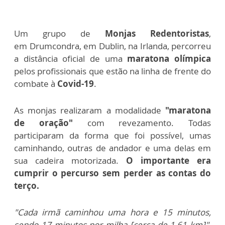
Um grupo de
Monjas Redentoristas
,
em Drumcondra, em Dublin, na Irlanda, percorreu
a distância oficial de uma
maratona olímpica
pelos profissionais que estão na linha de frente do
combate à
Covid-19
.
As monjas realizaram a modalidade
"maratona
de oração"
com revezamento. Todas
participaram da forma que foi possível, umas
caminhando, outras de andador e uma delas em
sua cadeira motorizada.
O importante era
cumprir o percurso sem perder as contas do
terço.
"Cada irmã caminhou uma hora e 15 minutos,
sendo 17 minutos por milha [cerca de 1,61 km]"
,