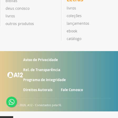
bíblias
livros
deus conosco
coleções
livros
lançamentos
outros produtos
ebook
catálogo
Aviso de Privacidade
Rel. de Transparência
Programa de Integridade
Direitos Autorais
Fale Conosco
© 2007 - 2026. A12 - Conectados pela fé.