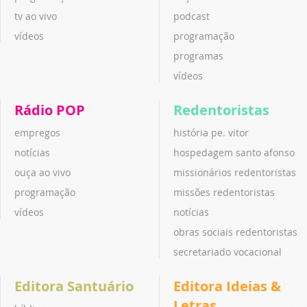
tv ao vivo
podcast
vídeos
programação
programas
vídeos
Rádio POP
Redentoristas
empregos
história pe. vitor
notícias
hospedagem santo afonso
ouça ao vivo
missionários redentoristas
programação
missões redentoristas
vídeos
notícias
obras sociais redentoristas
secretariado vocacional
Editora Santuário
Editora Ideias &
Letras