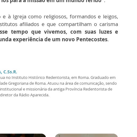
rios para a missão em um mundo ferido
”.
 à Igreja como religiosos, formandos e leigos,
titutos afiliados e que compartilham o carisma
sse tempo que vivemos, com suas luzes e
funda experiência de um novo Pentecostes
.
, C.Ss.R.
tua no Instituto Histórico Redentorista, em Roma. Graduado em
sidade Gregoriana de Roma. Atuou na área de comunicação, sendo
nstitucional e missionária da antiga Província Redentorista de
iretor da Rádio Aparecida.