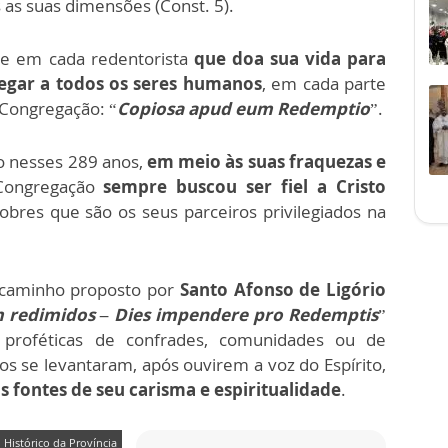
as suas dimensões (Const. 5).
je em cada redentorista
que doa sua vida para
egar a todos os seres humanos
, em cada parte
Congregação: “
Copiosa apud eum Redemptio
”.
o nesses 289 anos,
em meio às suas fraquezas e
Congregação
sempre buscou ser fiel a Cristo
bres que são os seus parceiros privilegiados na
 caminho proposto por
Santo Afonso de Ligório
am redimidos – Dies impendere pro Redemptis
”
 proféticas de confrades, comunidades ou de
os se levantaram, após ouvirem a voz do Espírito,
 fontes de seu carisma e espiritualidade
.
Histórico da Província