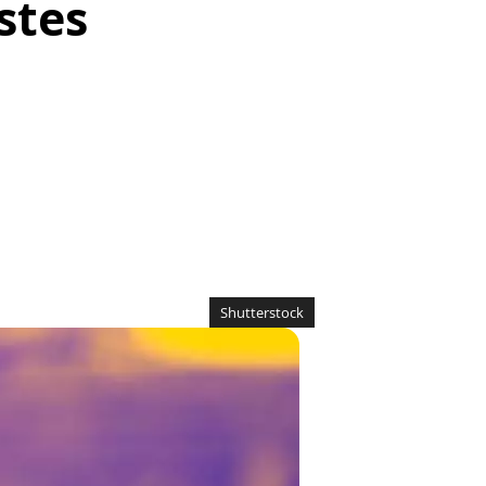
stes
Shutterstock