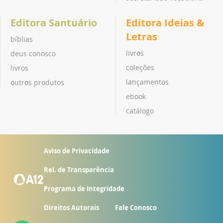
Editora Santuário
Editora Ideias &
Letras
bíblias
livros
deus conosco
coleções
livros
lançamentos
outros produtos
ebook
catálogo
Aviso de Privacidade
Rel. de Transparência
Programa de Integridade
Direitos Autorais
Fale Conosco