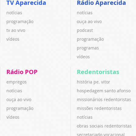
TV Aparecida
Rádio Aparecida
notícias
notícias
programação
ouça ao vivo
tv ao vivo
podcast
vídeos
programação
programas
vídeos
Rádio POP
Redentoristas
empregos
história pe. vitor
notícias
hospedagem santo afonso
ouça ao vivo
missionários redentoristas
programação
missões redentoristas
vídeos
notícias
obras sociais redentoristas
secretariado vocacional