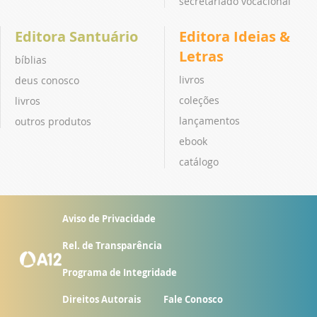
secretariado vocacional
Editora Santuário
Editora Ideias &
Letras
bíblias
livros
deus conosco
coleções
livros
lançamentos
outros produtos
ebook
catálogo
Aviso de Privacidade
Rel. de Transparência
Programa de Integridade
Direitos Autorais
Fale Conosco