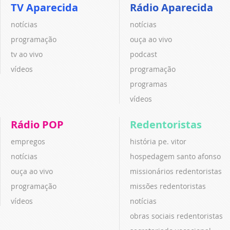
TV Aparecida
Rádio Aparecida
notícias
notícias
programação
ouça ao vivo
tv ao vivo
podcast
vídeos
programação
programas
vídeos
Rádio POP
Redentoristas
empregos
história pe. vitor
notícias
hospedagem santo afonso
ouça ao vivo
missionários redentoristas
programação
missões redentoristas
vídeos
notícias
obras sociais redentoristas