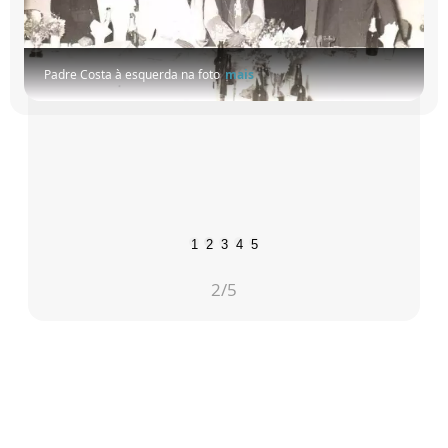
Padre Costa à esquerda na foto
mais
1
2
3
4
5
2
/5