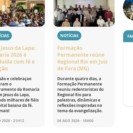
CIAS
NOTÍCIAS
FA
Jesus da Lapa:
Formação
ria 2026 é
Permanente reúne
luída com fé e
Regional Rio em Juiz
ção
de Fora (MG)
são e celebraçao
Durante quatro dias, a
ram o
Formação Permanente
ramento da Romaria
reuniu redentoristas do
 Jesus da Lapa,
Regional Rio para
do milhares de fiéis
palestras, dinâmicas e
ital baiana da fé.
reflexões inspiradas no
mais!
tema da evangelização.
 2026 - 21H12
06 AGO 2026 - 18H00