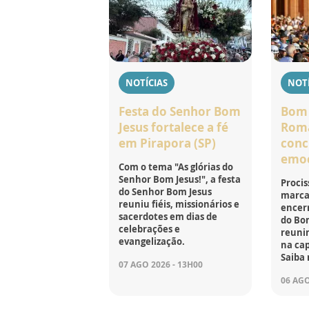
NOTÍCIAS
NOTÍ
Festa do Senhor Bom
Bom 
Jesus fortalece a fé
Roma
em Pirapora (SP)
conc
emo
Com o tema "As glórias do
Senhor Bom Jesus!", a festa
Procis
do Senhor Bom Jesus
marca
reuniu fiéis, missionários e
encer
sacerdotes em dias de
do Bom
celebrações e
reunin
evangelização.
na cap
Saiba 
07 AGO 2026 - 13H00
06 AGO