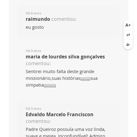
Há 8 anos
raimundo
comentou:
eu gosto
Há 9 anos
maria de lourdes silva gonçalves
comentou:
Sentirei muito falta deste grande
missionário,suas histórias¡¡¡¡¡¡¡¡sua
simpatia¡¡¡¡¡¡¡¡¡¡
Há 9 anos
Edvaldo Marcelo Franciscon
comentou:
Padre Queiroz possuía uma voz linda,
suave e meiga. Inconfundível! Admiro