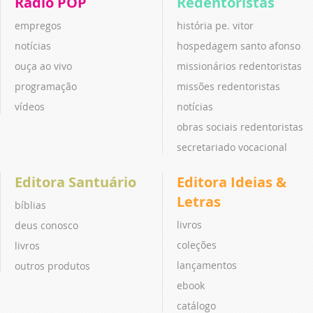
Rádio POP
Redentoristas
empregos
história pe. vitor
notícias
hospedagem santo afonso
ouça ao vivo
missionários redentoristas
programação
missões redentoristas
vídeos
notícias
obras sociais redentoristas
secretariado vocacional
Editora Santuário
Editora Ideias &
Letras
bíblias
livros
deus conosco
coleções
livros
lançamentos
outros produtos
ebook
catálogo