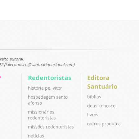
reito autoral.
12 (faleconosco@santuarionacional.com).
P
Redentoristas
Editora
Santuário
história pe. vitor
bíblias
hospedagem santo
afonso
deus conosco
missionários
livros
redentoristas
outros produtos
missões redentoristas
notícias