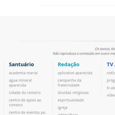
Os textos, fo
Não reproduza o conteúdo em outro meio
Santuário
Redação
TV
academia marial
aplicativo aparecida
notí
água mineral
campanha da
prog
aparecida
fraternidade
tv ao
cidade do romeiro
dúvidas religiosas
víde
centro de apoio ao
espiritualidade
romeiro
igreja
centro de eventos pe.
infográficos