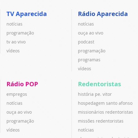
TV Aparecida
Rádio Aparecida
notícias
notícias
programação
ouça ao vivo
tv ao vivo
podcast
vídeos
programação
programas
vídeos
Rádio POP
Redentoristas
empregos
história pe. vitor
notícias
hospedagem santo afonso
ouça ao vivo
missionários redentoristas
programação
missões redentoristas
vídeos
notícias