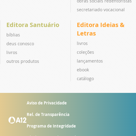
obras sociais redentoristas
secretariado vocacional
Editora Santuário
Editora Ideias &
Letras
bíblias
livros
deus conosco
coleções
livros
lançamentos
outros produtos
ebook
catálogo
Aviso de Privacidade
Rel. de Transparência
Programa de Integridade