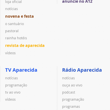
anuncie no A12
loja oficial
notícias
novena e festa
o santuário
pastoral
rainha hotéis
revista de aparecida
vídeos
TV Aparecida
Rádio Aparecida
notícias
notícias
programação
ouça ao vivo
tv ao vivo
podcast
vídeos
programação
programas