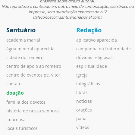
brasileira sobre direito autoral.
Não reproduza o conteúdo em outro meio de comunicação, eletrônico ou
impresso, sem autorização expressa do A12
(faleconosco@santuarionacional.com).
Santuário
Redação
academia marial
aplicativo aparecida
água mineral aparecida
campanha da fraternidade
cidade do romeiro
dúvidas religiosas
centro de apoio ao romeiro
espiritualidade
centro de eventos pe. vitor
igreja
contato
infográficos
doação
libras
notícias
família dos devotos
orações
história de nossa senhora
papa
imprensa
vídeos
locais turísticos