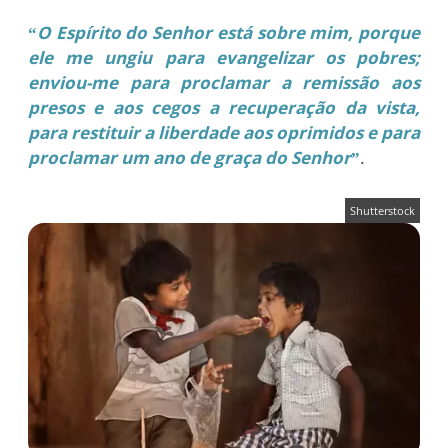
“
O Espírito do Senhor está sobre mim, porque
ele me ungiu para evangelizar os pobres;
enviou-me para proclamar a remissão aos
presos e aos cegos a recuperação da vista,
para restituir a liberdade aos oprimidos e para
proclamar um ano de graça do Senhor
”
.
Shutterstock