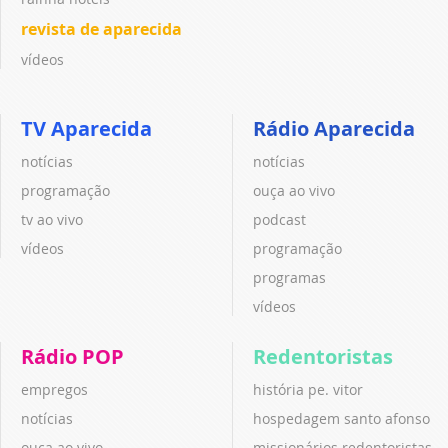
revista de aparecida
vídeos
TV Aparecida
Rádio Aparecida
notícias
notícias
programação
ouça ao vivo
tv ao vivo
podcast
vídeos
programação
programas
vídeos
Rádio POP
Redentoristas
empregos
história pe. vitor
notícias
hospedagem santo afonso
ouça ao vivo
missionários redentoristas