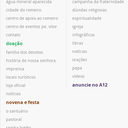
água mineral aparecida
campanha da fraternidade
cidade do romeiro
dúvidas religiosas
centro de apoio ao romeiro
espiritualidade
centro de eventos pe. vitor
igreja
contato
infográficos
doação
libras
notícias
família dos devotos
orações
história de nossa senhora
papa
imprensa
vídeos
locais turísticos
anuncie no A12
loja oficial
notícias
novena e festa
o santuário
pastoral
rainha hotéis