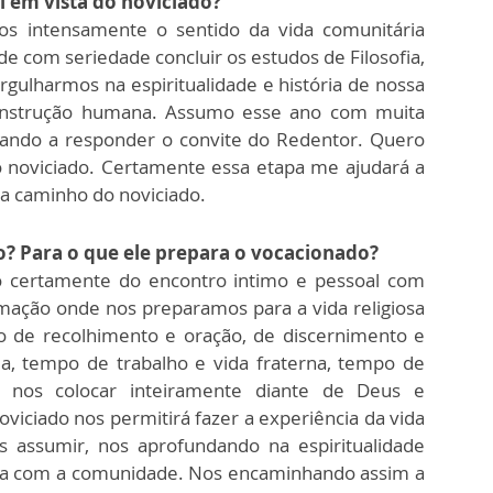
i em vista do noviciado?
os intensamente o sentido da vida comunitária
e com seriedade concluir os estudos de Filosofia,
gulharmos na espiritualidade e história de nossa
onstrução humana. Assumo esse ano com muita
ando a responder o convite do Redentor. Quero
 noviciado. Certamente essa etapa me ajudará a
a caminho do noviciado.
o? Para o que ele prepara o vocacionado?
 certamente do encontro intimo e pessoal com
mação onde nos preparamos para a vida religiosa
o de recolhimento e oração, de discernimento e
a, tempo de trabalho e vida fraterna, tempo de
e nos colocar inteiramente diante de Deus e
viciado nos permitirá fazer a experiência da vida
s assumir, nos aprofundando na espiritualidade
para com a comunidade. Nos encaminhando assim a