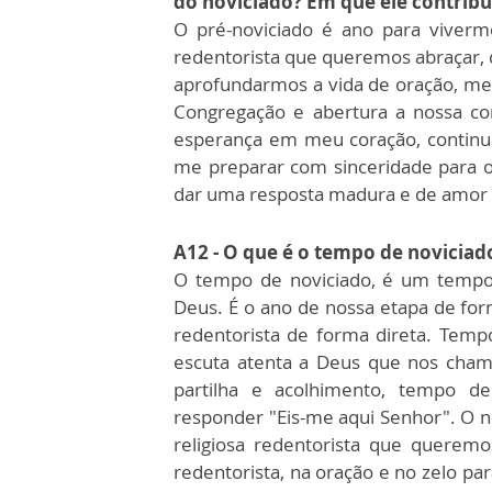
do noviciado? Em que ele contribu
O pré-noviciado é ano para viverm
redentorista que queremos abraçar, d
aprofundarmos a vida de oração, mer
Congregação e abertura a nossa c
esperança em meu coração, continu
me preparar com sinceridade para o
dar uma resposta madura e de amor 
A12 - O que é o tempo de noviciad
O tempo de noviciado, é um tempo
Deus. É o ano de nossa etapa de for
redentorista de forma direta. Temp
escuta atenta a Deus que nos cham
partilha e acolhimento, tempo d
responder "Eis-me aqui Senhor". O no
religiosa redentorista que queremo
redentorista, na oração e no zelo 