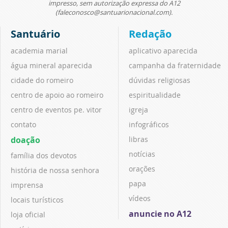
impresso, sem autorização expressa do A12
(faleconosco@santuarionacional.com).
Santuário
Redação
academia marial
aplicativo aparecida
água mineral aparecida
campanha da fraternidade
cidade do romeiro
dúvidas religiosas
centro de apoio ao romeiro
espiritualidade
centro de eventos pe. vitor
igreja
contato
infográficos
doação
libras
notícias
família dos devotos
orações
história de nossa senhora
papa
imprensa
vídeos
locais turísticos
anuncie no A12
loja oficial