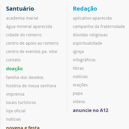
Santuário
Redação
academia marial
aplicativo aparecida
água mineral aparecida
campanha da fraternidade
cidade do romeiro
dúvidas religiosas
centro de apoio ao romeiro
espiritualidade
centro de eventos pe. vitor
igreja
contato
infográficos
doação
libras
notícias
família dos devotos
orações
história de nossa senhora
papa
imprensa
vídeos
locais turísticos
anuncie no A12
loja oficial
notícias
novena e festa