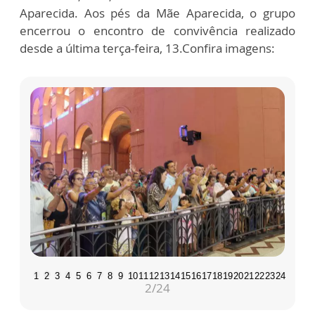
Aparecida. Aos pés da Mãe Aparecida, o grupo
encerrou o encontro de convivência realizado
desde a última terça-feira, 13.Confira imagens:
1
2
3
4
5
6
7
8
9
10
11
12
13
14
15
16
17
18
19
20
21
22
23
24
2
/24