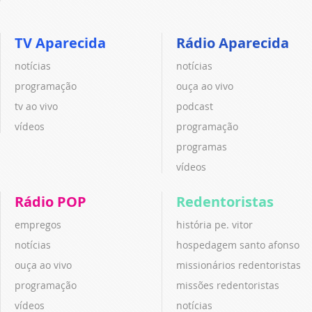
TV Aparecida
Rádio Aparecida
notícias
notícias
programação
ouça ao vivo
tv ao vivo
podcast
vídeos
programação
programas
vídeos
Rádio POP
Redentoristas
empregos
história pe. vitor
notícias
hospedagem santo afonso
ouça ao vivo
missionários redentoristas
programação
missões redentoristas
vídeos
notícias