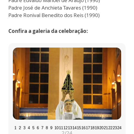
Padre Edvaldo Manoel de Araújo (1990)
Padre José de Anchieta Tavares (1990)
Padre Ronival Benedito dos Reis (1990)
Confira a galeria da celebração:
1
2
3
4
5
6
7
8
9
10
11
12
13
14
15
16
17
18
19
20
21
22
23
24
2
/24