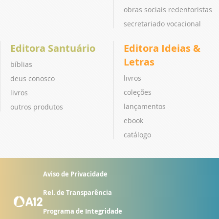
obras sociais redentoristas
secretariado vocacional
Editora Santuário
Editora Ideias &
Letras
bíblias
livros
deus conosco
coleções
livros
lançamentos
outros produtos
ebook
catálogo
Aviso de Privacidade
Rel. de Transparência
Programa de Integridade