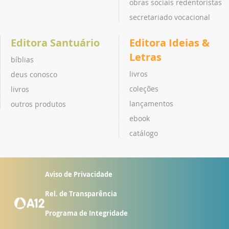
obras sociais redentoristas
secretariado vocacional
Editora Santuário
Editora Ideias &
Letras
bíblias
livros
deus conosco
coleções
livros
lançamentos
outros produtos
ebook
catálogo
Aviso de Privacidade
Rel. de Transparência
Programa de Integridade