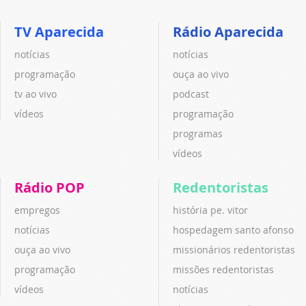
TV Aparecida
Rádio Aparecida
notícias
notícias
programação
ouça ao vivo
tv ao vivo
podcast
vídeos
programação
programas
vídeos
Rádio POP
Redentoristas
empregos
história pe. vitor
notícias
hospedagem santo afonso
ouça ao vivo
missionários redentoristas
programação
missões redentoristas
vídeos
notícias