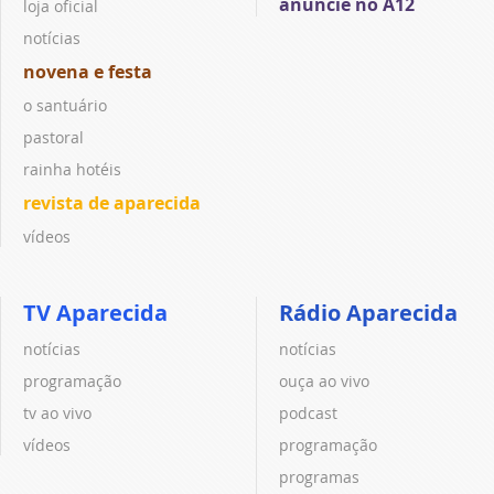
anuncie no A12
loja oficial
notícias
novena e festa
o santuário
pastoral
rainha hotéis
revista de aparecida
vídeos
TV Aparecida
Rádio Aparecida
notícias
notícias
programação
ouça ao vivo
tv ao vivo
podcast
vídeos
programação
programas