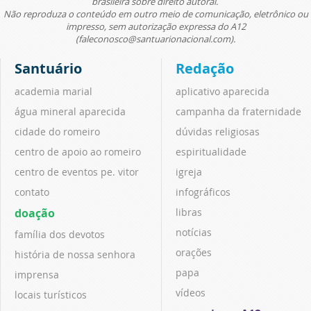
brasileira sobre direito autoral.
Não reproduza o conteúdo em outro meio de comunicação, eletrônico ou
impresso, sem autorização expressa do A12
(faleconosco@santuarionacional.com).
Santuário
Redação
academia marial
aplicativo aparecida
água mineral aparecida
campanha da fraternidade
cidade do romeiro
dúvidas religiosas
centro de apoio ao romeiro
espiritualidade
centro de eventos pe. vitor
igreja
contato
infográficos
doação
libras
notícias
família dos devotos
orações
história de nossa senhora
papa
imprensa
vídeos
locais turísticos