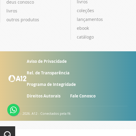
livros
deus conosco
coleções
livros
lançamentos
outros produtos
ebook
catálogo
Aviso de Privacidade
Rel. de Transparência
Programa de Integridade
Direitos Autorais
Fale Conosco
© 2007 - 2026. A12 - Conectados pela fé.