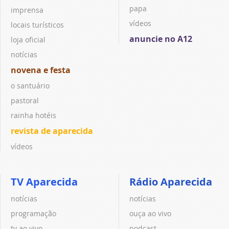
papa
imprensa
vídeos
locais turísticos
anuncie no A12
loja oficial
notícias
novena e festa
o santuário
pastoral
rainha hotéis
revista de aparecida
vídeos
TV Aparecida
Rádio Aparecida
notícias
notícias
programação
ouça ao vivo
tv ao vivo
podcast