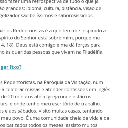
osso fazer uma retrospectiva de tudo o que já
o grandes: idioma, cultura, distância, visão de
gelizador são belíssimos e saborosíssimos.
ários Redentoristas é a que tem me inspirado a
Espírito do Senhor está sobre mim, porque me
 4, 18). Deus está comigo e me dá forças para
ho às queridas pessoas que vivem na Filadélfia.
ugar fixo?
 Redentoristas, na Paróquia da Visitação, num
o a celebrar missas e atender confissões em inglês
a de 20 minutos até a Igreja onde estão os
ours, e onde tenho meu escritório de trabalho.
as e aos sábados. Visito muitas casas, tentando
 meu povo. É uma comunidade cheia de vida e de
s batizados todos os meses, assisto muitos