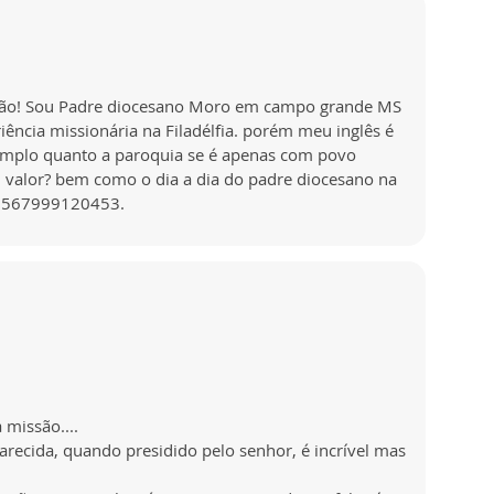
ssão! Sou Padre diocesano Moro em campo grande MS
iência missionária na Filadélfia. porém meu inglês é
emplo quanto a paroquia se é apenas com povo
l valor? bem como o dia a dia do padre diocesano na
 01567999120453.
 missão....
arecida, quando presidido pelo senhor, é incrível mas