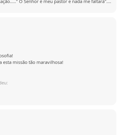
ção....." O Senhor é meu pastor e nada me faltará"....
osofia!
a esta missão tão maravilhosa!
deu: