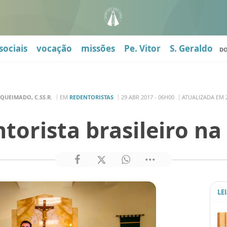
sociais
vocação
missões
Pe. Vitor
S. Geraldo
D
S QUEIMADO, C.SS.R.
EM
REDENTORISTAS
29 ABR 2017 - 06H00
ATUALIZADA EM 2
orista brasileiro na 
LE