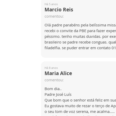
Há 5 anos
Marcio Reis
comentou:
Olá padre parabéns pela belíssima mi
recebi o convite da PBE para fazer exper
péssimo. tenho muitas duvidas. por ex
brasileiro se padre recebe conguas. qua
filadelfia. se puder entrar em contato
Há 8 anos
Maria Alice
comentou:
Bom dia..
Padre José Luís
Que bom que o senhor está feliz em sua
Eu gostava muito de rezar o terço de Ap
o seu tom de voz serena, me acalma.....