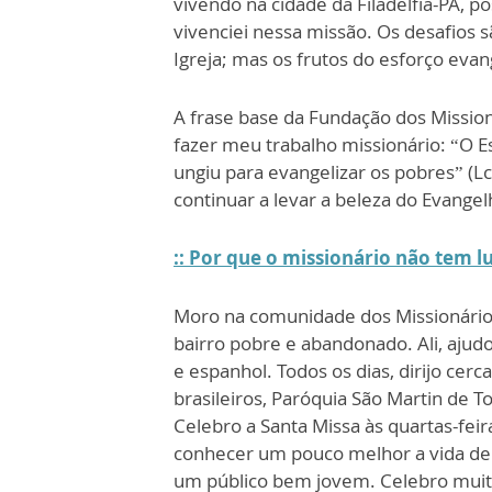
vivendo na cidade da Filadélfia-PA, p
vivenciei nessa missão. Os desafios sã
Igreja; mas os frutos do esforço evan
A frase base da Fundação dos Mission
fazer meu trabalho missionário: “O 
ungiu para evangelizar os pobres” (Lc
continuar a levar a beleza do Evangel
:: Por que o missionário não tem l
Moro na comunidade dos Missionários
bairro pobre e abandonado. Ali, ajud
e espanhol. Todos os dias, dirijo cerc
brasileiros, Paróquia São Martin de T
Celebro a Santa Missa às quartas-feir
conhecer um pouco melhor a vida de
um público bem jovem. Celebro muito