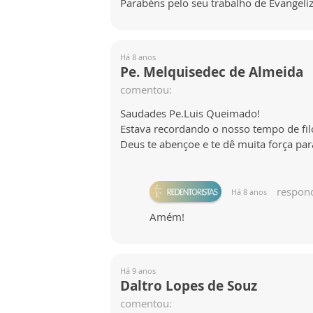
Parabéns pelo seu trabalho de Evangeliza
Há 8 anos
Pe. Melquisedec de Almeida
comentou:
Saudades Pe.Luis Queimado!
Estava recordando o nosso tempo de fil
Deus te abençoe e te dê muita força par
respon
Há 8 anos
Amém!
Há 9 anos
Daltro Lopes de Souz
comentou: