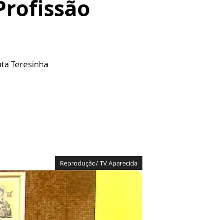
Profissão
nta Teresinha
Reprodução/ TV Aparecida