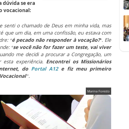
a dúvida se era
 vocacional:
e senti o chamado de Deus em minha vida, mas
té que um dia, em uma confissão, eu estava com
adre:
‘é pecado não responder à vocação?’
. Ele
onde:
‘se você não for fazer um teste, vai viver
quando me decidi a procurar a Congregação, um
r esta experiência.
Encontrei os Missionários
internet, do
Portal A12
e fiz meu primeiro
 Vocacional
”.
Marina Foresto