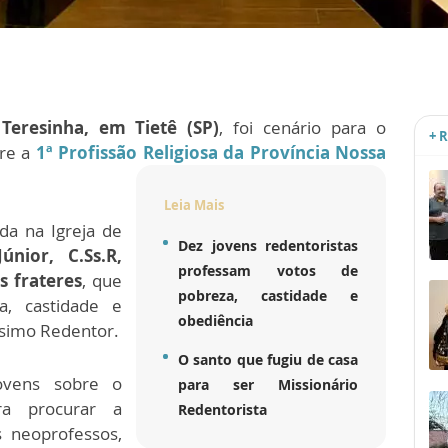
Teresinha, em Tietê (SP)
, foi cenário para o
+ 
bre a
1ª Profissão Religiosa da Província Nossa
Leia Mais
ada na Igreja de
Dez jovens redentoristas
únior, C.Ss.R,
professam votos de
s frateres
, que
pobreza, castidade e
a, castidade e
obediência
ssimo Redentor.
O santo que fugiu de casa
ovens sobre o
para ser Missionário
a procurar a
Redentorista
 neoprofessos,