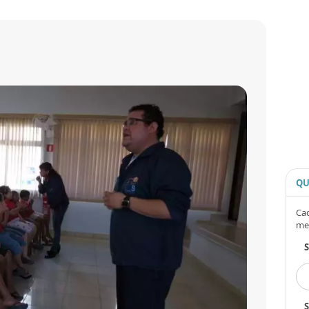
QU
Cad
me
S