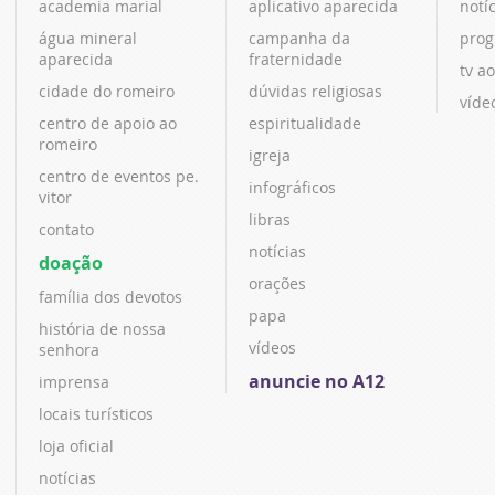
academia marial
aplicativo aparecida
notí
água mineral
campanha da
prog
aparecida
fraternidade
tv ao
cidade do romeiro
dúvidas religiosas
víde
centro de apoio ao
espiritualidade
romeiro
igreja
centro de eventos pe.
infográficos
vitor
libras
contato
notícias
doação
orações
família dos devotos
papa
história de nossa
vídeos
senhora
anuncie no A12
imprensa
locais turísticos
loja oficial
notícias