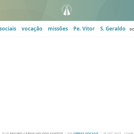
sociais
vocação
missões
Pe. Vitor
S. Geraldo
D
POR
MAURO CARVALHO DOS SANTOS
EM
OBRAS SOCIAIS
26 SET 2013 - 11H36