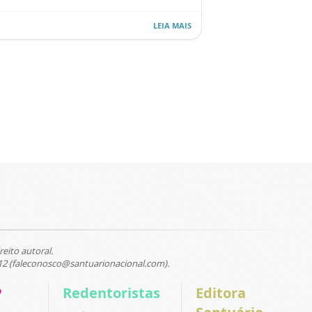
LEIA MAIS
reito autoral.
12 (faleconosco@santuarionacional.com).
P
Redentoristas
Editora