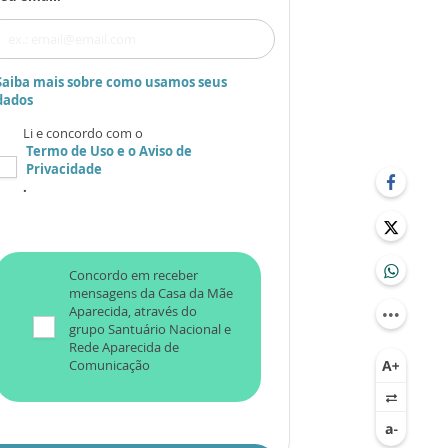
Saiba mais sobre como usamos seus
dados
Li e concordo com o
Termo de Uso
e o
Aviso de
Privacidade
.
Concordo em receber
mensagens da Casa da Mãe
Aparecida, através do
grupo Santuário Nacional e
Rede Aparecida de
Comunicação