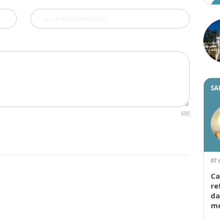
SA
500
07 
Ca
re
da
me