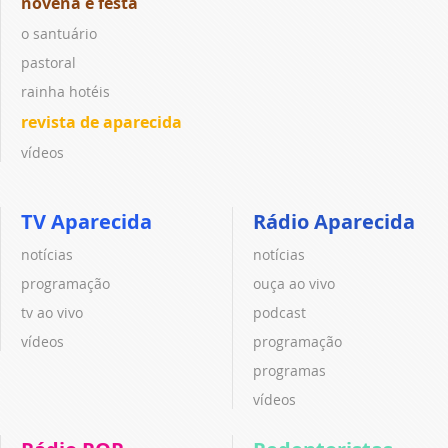
novena e festa
o santuário
pastoral
rainha hotéis
revista de aparecida
vídeos
TV Aparecida
Rádio Aparecida
notícias
notícias
programação
ouça ao vivo
tv ao vivo
podcast
vídeos
programação
programas
vídeos