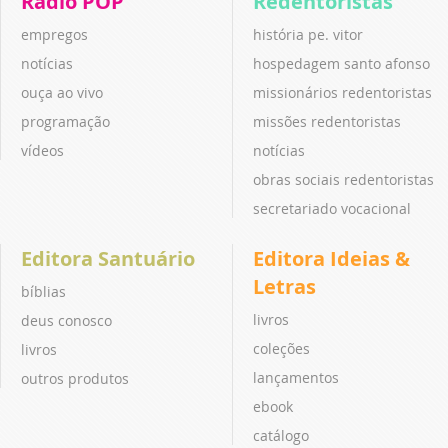
Rádio POP
Redentoristas
empregos
história pe. vitor
notícias
hospedagem santo afonso
ouça ao vivo
missionários redentoristas
programação
missões redentoristas
vídeos
notícias
obras sociais redentoristas
secretariado vocacional
Editora Santuário
Editora Ideias &
Letras
bíblias
livros
deus conosco
coleções
livros
lançamentos
outros produtos
ebook
catálogo