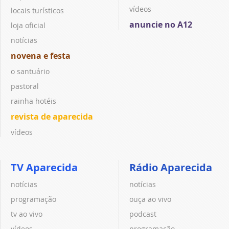
vídeos
locais turísticos
anuncie no A12
loja oficial
notícias
novena e festa
o santuário
pastoral
rainha hotéis
revista de aparecida
vídeos
TV Aparecida
Rádio Aparecida
notícias
notícias
programação
ouça ao vivo
tv ao vivo
podcast
vídeos
programação