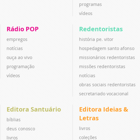
programas
vídeos
Rádio POP
Redentoristas
empregos
história pe. vitor
notícias
hospedagem santo afonso
ouça ao vivo
missionários redentoristas
programação
missões redentoristas
vídeos
notícias
obras sociais redentoristas
secretariado vocacional
Editora Santuário
Editora Ideias &
Letras
bíblias
livros
deus conosco
coleções
livros