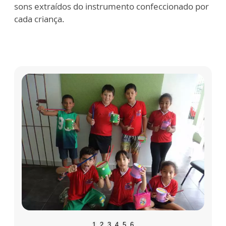
sons extraídos do instrumento confeccionado por
cada criança.
1
2
3
4
5
6