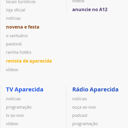
vídeos
locais turísticos
anuncie no A12
loja oficial
notícias
novena e festa
o santuário
pastoral
rainha hotéis
revista de aparecida
vídeos
TV Aparecida
Rádio Aparecida
notícias
notícias
programação
ouça ao vivo
tv ao vivo
podcast
vídeos
programação