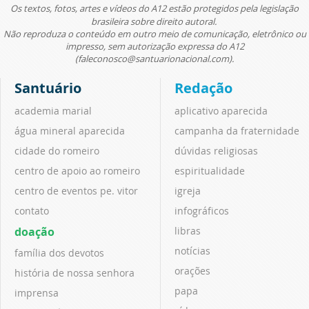
Os textos, fotos, artes e vídeos do A12 estão protegidos pela legislação
brasileira sobre direito autoral.
Não reproduza o conteúdo em outro meio de comunicação, eletrônico ou
impresso, sem autorização expressa do A12
(faleconosco@santuarionacional.com).
Santuário
Redação
academia marial
aplicativo aparecida
água mineral aparecida
campanha da fraternidade
cidade do romeiro
dúvidas religiosas
centro de apoio ao romeiro
espiritualidade
centro de eventos pe. vitor
igreja
contato
infográficos
doação
libras
notícias
família dos devotos
orações
história de nossa senhora
papa
imprensa