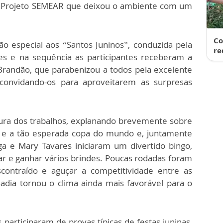
 Projeto SEMEAR que deixou o ambiente com um
Co
o especial aos “Santos Juninos”, conduzida pela
re
es e na sequência as participantes receberam a
Brandão, que parabenizou a todos pela excelente
, convidando-os para aproveitarem as surpresas
rtura dos trabalhos, explanando brevemente sobre
e a tão esperada copa do mundo e, juntamente
ga e Mary Tavares iniciaram um divertido bingo,
ar e ganhar vários brindes. Poucas rodadas foram
scontraído e aguçar a competitividade entre as
sadia tornou o clima ainda mais favorável para o
 participaram de provas típicas de festas juninas,