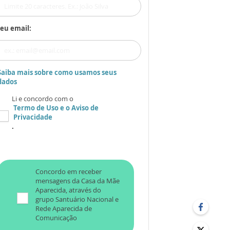
eu email:
Saiba mais sobre como usamos seus
dados
Li e concordo com o
Termo de Uso
e o
Aviso de
Privacidade
.
Concordo em receber
mensagens da Casa da Mãe
Aparecida, através do
grupo Santuário Nacional e
Rede Aparecida de
Comunicação