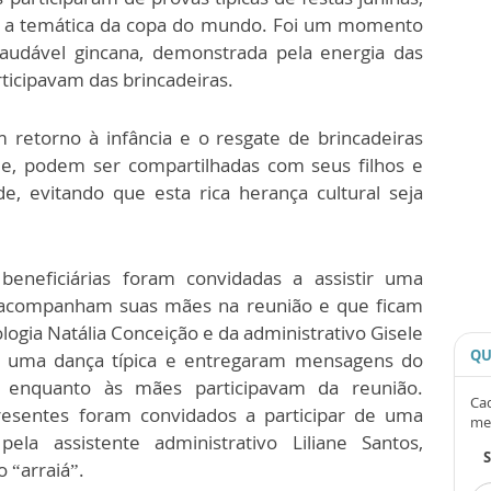
 a temática da copa do mundo. Foi um momento
udável gincana, demonstrada pela energia das
icipavam das brincadeiras.
 retorno à infância e o resgate de brincadeiras
ade, podem ser compartilhadas com seus filhos e
 evitando que esta rica herança cultural seja
eneficiárias foram convidadas a assistir uma
ue acompanham suas mães na reunião e que ficam
ologia Natália Conceição e da administrativo Gisele
QU
m uma dança típica e entregaram mensagens do
m enquanto às mães participavam da reunião.
Cad
resentes foram convidados a participar de uma
me
pela assistente administrativo Liliane Santos,
 “arraiá”.