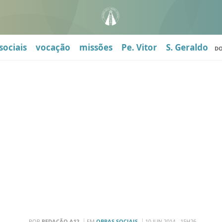
sociais
vocação
missões
Pe. Vitor
S. Geraldo
D
POR
REDAÇÃO A12
EM
OBRAS SOCIAIS
10 JUN 2014 - 15H26