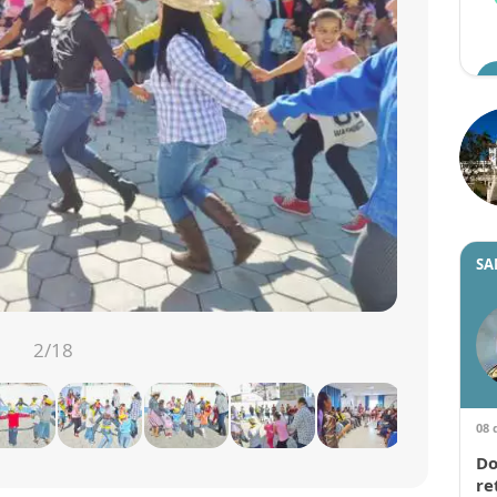
SA
3
/18
08 
Do
re