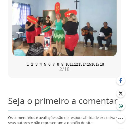
1
2
3
4
5
6
7
8
9
10
11
12
13
14
15
16
17
18
2
/18
Seja o primeiro a comentar
Os comentários e avaliações são de responsabilidade exclusiva de
seus autores e não representam a opinião do site.