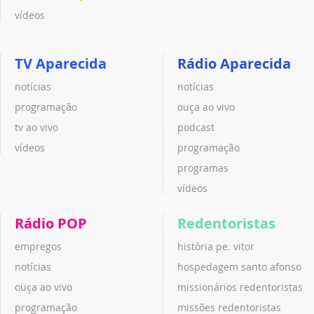
vídeos
TV Aparecida
Rádio Aparecida
notícias
notícias
programação
ouça ao vivo
tv ao vivo
podcast
vídeos
programação
programas
vídeos
Rádio POP
Redentoristas
empregos
história pe. vitor
notícias
hospedagem santo afonso
ouça ao vivo
missionários redentoristas
programação
missões redentoristas