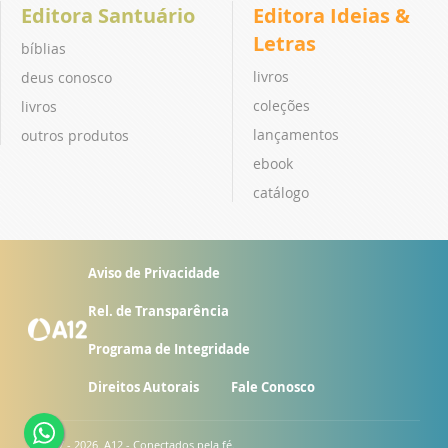
Editora Santuário
Editora Ideias &
Letras
bíblias
livros
deus conosco
coleções
livros
lançamentos
outros produtos
ebook
catálogo
Aviso de Privacidade
Rel. de Transparência
Programa de Integridade
Direitos Autorais
Fale Conosco
© 2007 - 2026. A12 - Conectados pela fé.