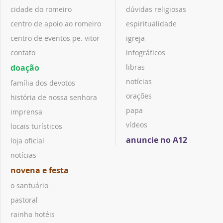
cidade do romeiro
dúvidas religiosas
centro de apoio ao romeiro
espiritualidade
centro de eventos pe. vitor
igreja
contato
infográficos
doação
libras
notícias
família dos devotos
orações
história de nossa senhora
papa
imprensa
vídeos
locais turísticos
anuncie no A12
loja oficial
notícias
novena e festa
o santuário
pastoral
rainha hotéis