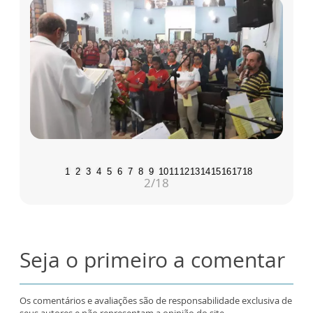
1
2
3
4
5
6
7
8
9
10
11
12
13
14
15
16
17
18
2
/18
Seja o primeiro a comentar
Os comentários e avaliações são de responsabilidade exclusiva de