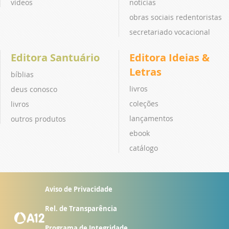
vídeos
notícias
obras sociais redentoristas
secretariado vocacional
Editora Santuário
Editora Ideias &
Letras
bíblias
livros
deus conosco
coleções
livros
lançamentos
outros produtos
ebook
catálogo
Aviso de Privacidade
Rel. de Transparência
Programa de Integridade