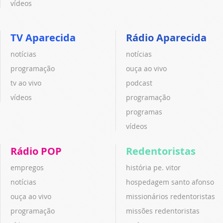
vídeos
TV Aparecida
Rádio Aparecida
notícias
notícias
programação
ouça ao vivo
tv ao vivo
podcast
vídeos
programação
programas
vídeos
Rádio POP
Redentoristas
empregos
história pe. vitor
notícias
hospedagem santo afonso
ouça ao vivo
missionários redentoristas
programação
missões redentoristas