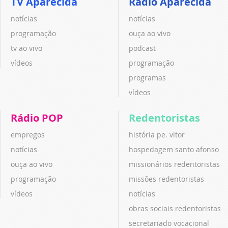
TV Aparecida
Rádio Aparecida
notícias
notícias
programação
ouça ao vivo
tv ao vivo
podcast
vídeos
programação
programas
vídeos
Rádio POP
Redentoristas
empregos
história pe. vitor
notícias
hospedagem santo afonso
ouça ao vivo
missionários redentoristas
programação
missões redentoristas
vídeos
notícias
obras sociais redentoristas
secretariado vocacional