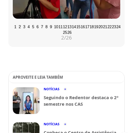
1
2
3
4
5
6
7
8
9
10
11
12
13
14
15
16
17
18
19
20
21
22
23
24
25
26
3
/26
APROVEITE E LEIA TAMBÉM
NOTÍCIAS
Seguindo o Redentor destaca o 2º
semestre nos CAS
NOTÍCIAS
Conheça o Centro de Assistência