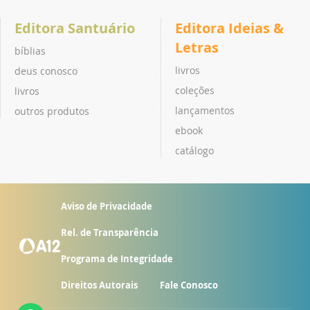
Editora Santuário
Editora Ideias &
Letras
bíblias
livros
deus conosco
coleções
livros
lançamentos
outros produtos
ebook
catálogo
Aviso de Privacidade
Rel. de Transparência
Programa de Integridade
Direitos Autorais
Fale Conosco