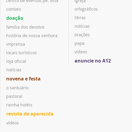
centro de eventos pe. vitor
igreja
contato
infográficos
doação
libras
notícias
família dos devotos
orações
história de nossa senhora
papa
imprensa
vídeos
locais turísticos
anuncie no A12
loja oficial
notícias
novena e festa
o santuário
pastoral
rainha hotéis
revista de aparecida
vídeos