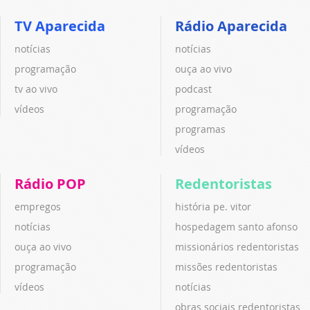
TV Aparecida
Rádio Aparecida
notícias
notícias
programação
ouça ao vivo
tv ao vivo
podcast
vídeos
programação
programas
vídeos
Rádio POP
Redentoristas
empregos
história pe. vitor
notícias
hospedagem santo afonso
ouça ao vivo
missionários redentoristas
programação
missões redentoristas
vídeos
notícias
obras sociais redentoristas