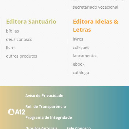
secretariado vocacional
Editora Santuário
Editora Ideias &
Letras
bíblias
livros
deus conosco
coleções
livros
lançamentos
outros produtos
ebook
catálogo
Aviso de Privacidade
Rel. de Transparência
Programa de Integridade
Direitos Autorais
Fale Conosco