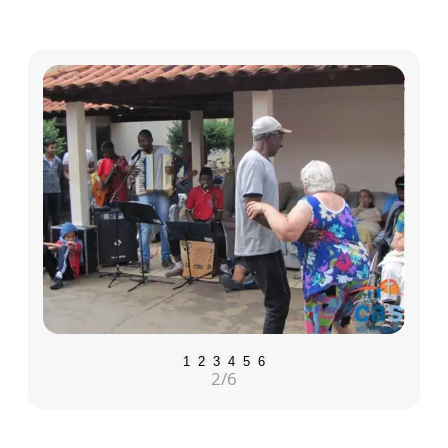
1
2
3
4
5
6
2
/6