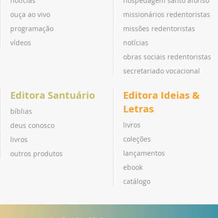
notícias
hospedagem santo afonso
ouça ao vivo
missionários redentoristas
programação
missões redentoristas
vídeos
notícias
obras sociais redentoristas
secretariado vocacional
Editora Santuário
Editora Ideias &
Letras
bíblias
livros
deus conosco
coleções
livros
lançamentos
outros produtos
ebook
catálogo