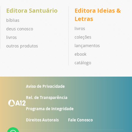
Editora Santuário
Editora Ideias &
Letras
bíblias
livros
deus conosco
coleções
livros
lançamentos
outros produtos
ebook
catálogo
Aviso de Privacidade
Rel. de Transparência
Programa de Integridade
Direitos Autorais
Fale Conosco