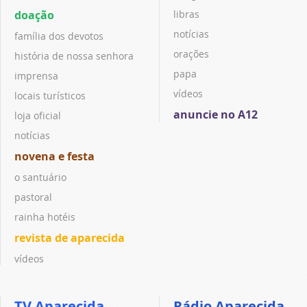
doação
libras
notícias
família dos devotos
orações
história de nossa senhora
papa
imprensa
vídeos
locais turísticos
anuncie no A12
loja oficial
notícias
novena e festa
o santuário
pastoral
rainha hotéis
revista de aparecida
vídeos
TV Aparecida
Rádio Aparecida