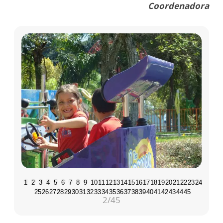
Coordenadora
1
2
3
4
5
6
7
8
9
10
11
12
13
14
15
16
17
18
19
20
21
22
23
24
25
26
27
28
29
30
31
32
33
34
35
36
37
38
39
40
41
42
43
44
45
2
/45