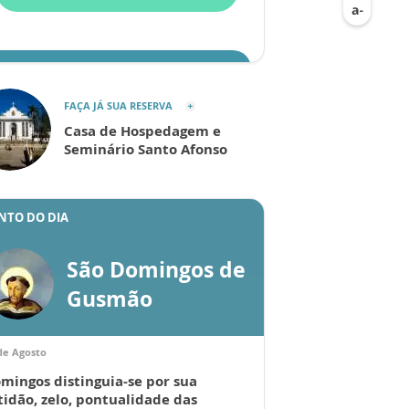
ENVIAR
FAÇA JÁ SUA RESERVA
Casa de Hospedagem e
Seminário Santo Afonso
NTO DO DIA
São Domingos de
Gusmão
de Agosto
mingos distinguia-se por sua
tidão, zelo, pontualidade das