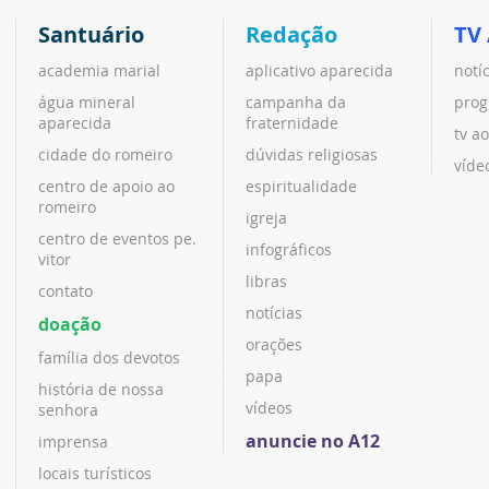
Santuário
Redação
TV
academia marial
aplicativo aparecida
notí
água mineral
campanha da
prog
aparecida
fraternidade
tv ao
cidade do romeiro
dúvidas religiosas
víde
centro de apoio ao
espiritualidade
romeiro
igreja
centro de eventos pe.
infográficos
vitor
libras
contato
notícias
doação
orações
família dos devotos
papa
história de nossa
vídeos
senhora
anuncie no A12
imprensa
locais turísticos