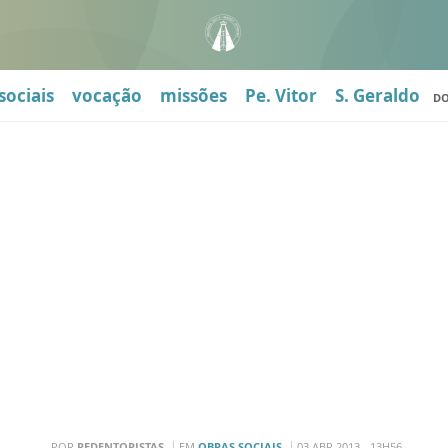
sociais
vocação
missões
Pe. Vitor
S. Geraldo
D
POR
REDENTORISTAS
EM
OBRAS SOCIAIS
03 ABR 2013 - 13H56