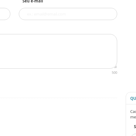
Seu e-mail
500
QU
Cad
me