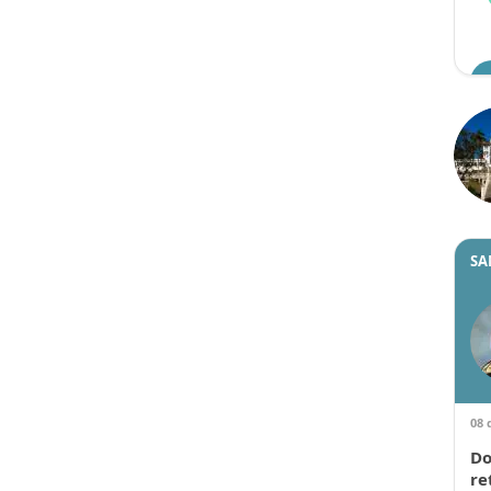
SA
08 
Do
re