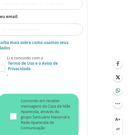
eu email:
Saiba mais sobre como usamos seus
dados
Li e concordo com o
Termo de Uso
e o
Aviso de
Privacidade
.
Concordo em receber
mensagens da Casa da Mãe
Aparecida, através do
grupo Santuário Nacional e
Rede Aparecida de
Comunicação