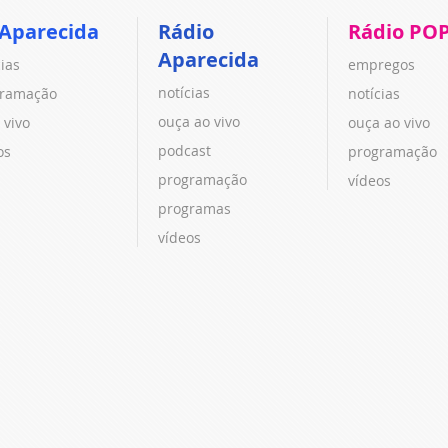
 Aparecida
Rádio
Rádio PO
Aparecida
cias
empregos
notícias
ramação
notícias
ouça ao vivo
 vivo
ouça ao vivo
podcast
os
programação
programação
vídeos
programas
vídeos