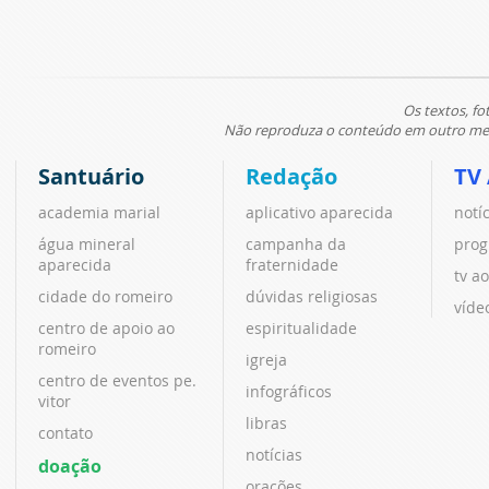
Os textos, fo
Não reproduza o conteúdo em outro meio
Santuário
Redação
TV
academia marial
aplicativo aparecida
notí
água mineral
campanha da
prog
aparecida
fraternidade
tv ao
cidade do romeiro
dúvidas religiosas
víde
centro de apoio ao
espiritualidade
romeiro
igreja
centro de eventos pe.
infográficos
vitor
libras
contato
notícias
doação
orações