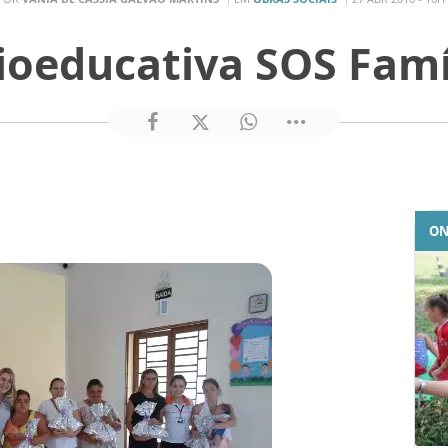
ioeducativa SOS Famí
ON