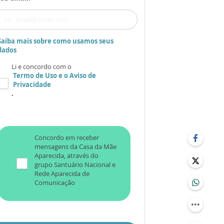
Saiba mais sobre como usamos seus
dados
Li e concordo com o
Termo de Uso
e o
Aviso de
Privacidade
.
Concordo em receber
mensagens da Casa da Mãe
Aparecida, através do
grupo Santuário Nacional e
Rede Aparecida de
Comunicação