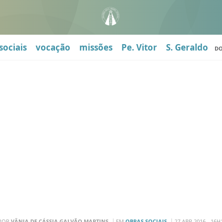
sociais
vocação
missões
Pe. Vitor
S. Geraldo
D
POR
VÂNIA DE CÁSSIA GALVÃO MARTINS
EM
OBRAS SOCIAIS
27 ABR 2016 - 16H