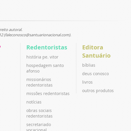
reito autoral.
12 (faleconosco@santuarionacional.com).
P
Redentoristas
Editora
Santuário
história pe. vitor
bíblias
hospedagem santo
afonso
deus conosco
missionários
livros
redentoristas
outros produtos
missões redentoristas
notícias
obras sociais
redentoristas
secretariado
vocacional