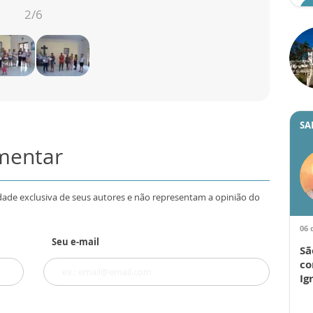
2
/6
SA
omentar
dade exclusiva de seus autores e não representam a opinião do
06 
Seu e-mail
Sã
co
Ig