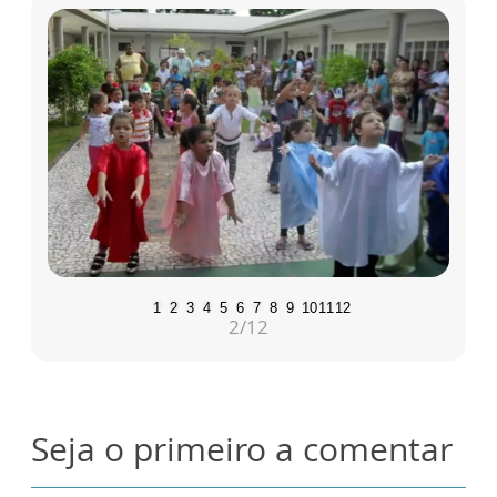
1
2
3
4
5
6
7
8
9
10
11
12
2
/12
Seja o primeiro a comentar