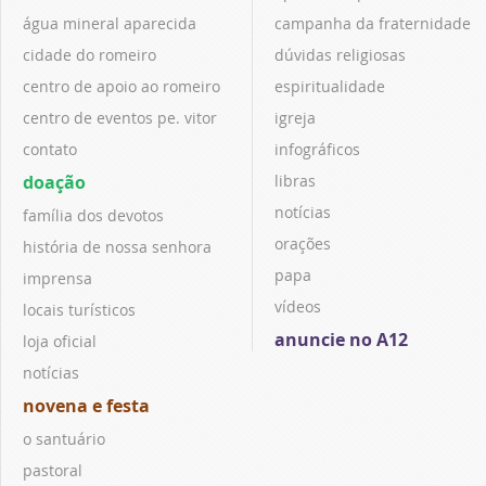
água mineral aparecida
campanha da fraternidade
cidade do romeiro
dúvidas religiosas
centro de apoio ao romeiro
espiritualidade
centro de eventos pe. vitor
igreja
contato
infográficos
doação
libras
notícias
família dos devotos
orações
história de nossa senhora
papa
imprensa
vídeos
locais turísticos
anuncie no A12
loja oficial
notícias
novena e festa
o santuário
pastoral