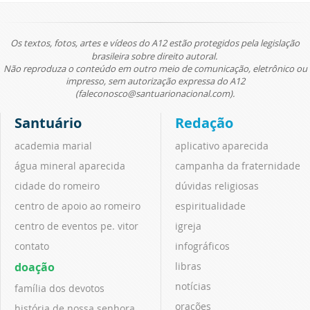
Os textos, fotos, artes e vídeos do A12 estão protegidos pela legislação
brasileira sobre direito autoral.
Não reproduza o conteúdo em outro meio de comunicação, eletrônico ou
impresso, sem autorização expressa do A12
(faleconosco@santuarionacional.com).
Santuário
Redação
academia marial
aplicativo aparecida
água mineral aparecida
campanha da fraternidade
cidade do romeiro
dúvidas religiosas
centro de apoio ao romeiro
espiritualidade
centro de eventos pe. vitor
igreja
contato
infográficos
doação
libras
notícias
família dos devotos
orações
história de nossa senhora