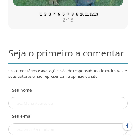
1
2
3
4
5
6
7
8
9
10
11
12
13
2
/13
Seja o primeiro a comentar
Os comentários e avaliações são de responsabilidade exclusiva de
seus autores e não representam a opinião do site.
Seu nome
Seu e-mail