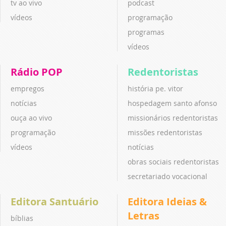
tv ao vivo
podcast
vídeos
programação
programas
vídeos
Rádio POP
Redentoristas
empregos
história pe. vitor
notícias
hospedagem santo afonso
ouça ao vivo
missionários redentoristas
programação
missões redentoristas
vídeos
notícias
obras sociais redentoristas
secretariado vocacional
Editora Santuário
Editora Ideias &
Letras
bíblias