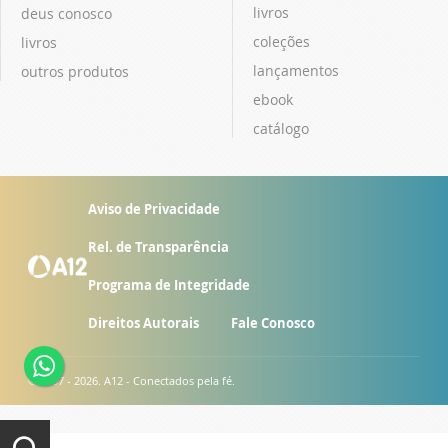
livros
deus conosco
coleções
livros
lançamentos
outros produtos
ebook
catálogo
Aviso de Privacidade
Rel. de Transparência
Programa de Integridade
Direitos Autorais
Fale Conosco
© 2007 - 2026. A12 - Conectados pela fé.