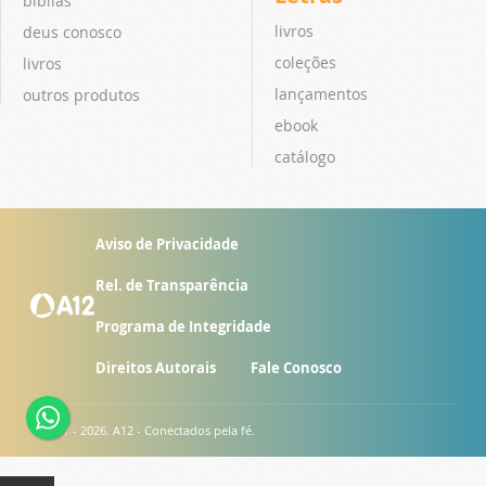
bíblias
livros
deus conosco
coleções
livros
lançamentos
outros produtos
ebook
catálogo
Aviso de Privacidade
Rel. de Transparência
Programa de Integridade
Direitos Autorais
Fale Conosco
© 2007 - 2026. A12 - Conectados pela fé.