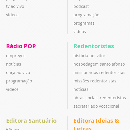
tv ao vivo
podcast
vídeos
programação
programas
vídeos
Rádio POP
Redentoristas
empregos
história pe. vitor
notícias
hospedagem santo afonso
ouça ao vivo
missionários redentoristas
programação
missões redentoristas
vídeos
notícias
obras sociais redentoristas
secretariado vocacional
Editora Santuário
Editora Ideias &
Letras