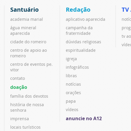
Santuário
Redação
TV
academia marial
aplicativo aparecida
notí
água mineral
campanha da
prog
aparecida
fraternidade
tv ao
cidade do romeiro
dúvidas religiosas
víde
centro de apoio ao
espiritualidade
romeiro
igreja
centro de eventos pe.
infográficos
vitor
libras
contato
notícias
doação
orações
família dos devotos
papa
história de nossa
vídeos
senhora
anuncie no A12
imprensa
locais turísticos