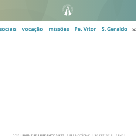
sociais
vocação
missões
Pe. Vitor
S. Geraldo
D
POR
JUVENTUDE REDENTORISTA
EM NOTÍCIAS
30 SET 2013 - 11H14