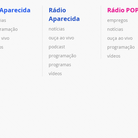
 Aparecida
Rádio
Rádio PO
Aparecida
cias
empregos
notícias
ramação
notícias
ouça ao vivo
 vivo
ouça ao vivo
podcast
os
programação
programação
vídeos
programas
vídeos