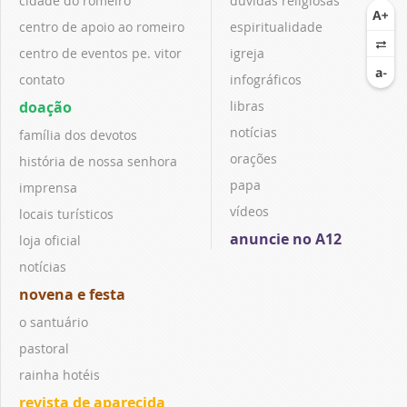
cidade do romeiro
dúvidas religiosas
centro de apoio ao romeiro
espiritualidade
centro de eventos pe. vitor
igreja
contato
infográficos
doação
libras
notícias
família dos devotos
orações
história de nossa senhora
papa
imprensa
vídeos
locais turísticos
anuncie no A12
loja oficial
notícias
novena e festa
o santuário
pastoral
rainha hotéis
revista de aparecida