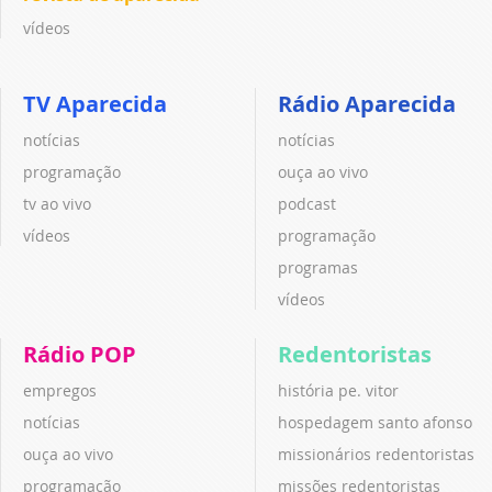
vídeos
TV Aparecida
Rádio Aparecida
notícias
notícias
programação
ouça ao vivo
tv ao vivo
podcast
vídeos
programação
programas
vídeos
Rádio POP
Redentoristas
empregos
história pe. vitor
notícias
hospedagem santo afonso
ouça ao vivo
missionários redentoristas
programação
missões redentoristas