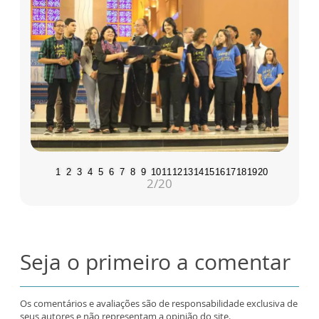
1
2
3
4
5
6
7
8
9
10
11
12
13
14
15
16
17
18
19
20
2
/20
Seja o primeiro a comentar
Os comentários e avaliações são de responsabilidade exclusiva de
seus autores e não representam a opinião do site.