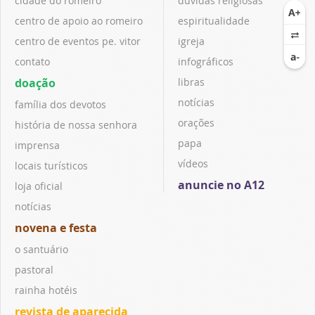
cidade do romeiro
dúvidas religiosas
centro de apoio ao romeiro
espiritualidade
centro de eventos pe. vitor
igreja
contato
infográficos
doação
libras
notícias
família dos devotos
orações
história de nossa senhora
papa
imprensa
vídeos
locais turísticos
anuncie no A12
loja oficial
notícias
novena e festa
o santuário
pastoral
rainha hotéis
revista de aparecida