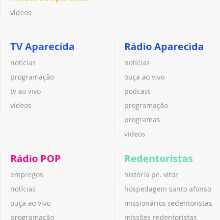
vídeos
TV Aparecida
Rádio Aparecida
notícias
notícias
programação
ouça ao vivo
tv ao vivo
podcast
vídeos
programação
programas
vídeos
Rádio POP
Redentoristas
empregos
história pe. vitor
notícias
hospedagem santo afonso
ouça ao vivo
missionários redentoristas
programação
missões redentoristas