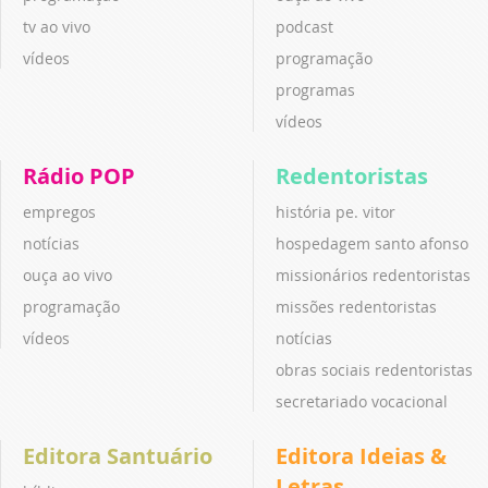
tv ao vivo
podcast
vídeos
programação
programas
vídeos
Rádio POP
Redentoristas
empregos
história pe. vitor
notícias
hospedagem santo afonso
ouça ao vivo
missionários redentoristas
programação
missões redentoristas
vídeos
notícias
obras sociais redentoristas
secretariado vocacional
Editora Santuário
Editora Ideias &
Letras