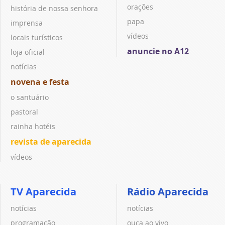
orações
história de nossa senhora
papa
imprensa
vídeos
locais turísticos
anuncie no A12
loja oficial
notícias
novena e festa
o santuário
pastoral
rainha hotéis
revista de aparecida
vídeos
TV Aparecida
Rádio Aparecida
notícias
notícias
programação
ouça ao vivo