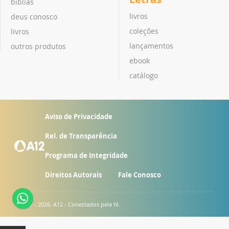
bíblias
livros
deus conosco
coleções
livros
lançamentos
outros produtos
ebook
catálogo
Aviso de Privacidade
Rel. de Transparência
Programa de Integridade
Direitos Autorais
Fale Conosco
© 2007 - 2026. A12 - Conectados pela fé.