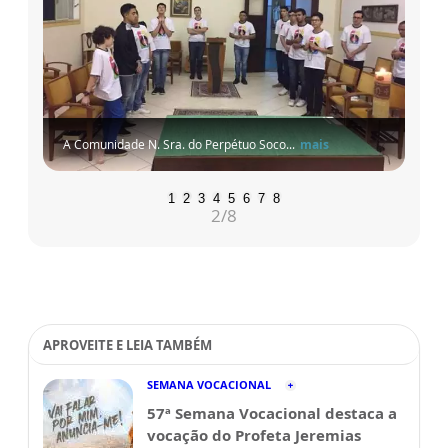
A Comunidade N. Sra. do Perpétuo Soco...
mais
1
2
3
4
5
6
7
8
2
/8
APROVEITE E LEIA TAMBÉM
SEMANA VOCACIONAL
57ª Semana Vocacional destaca a
vocação do Profeta Jeremias