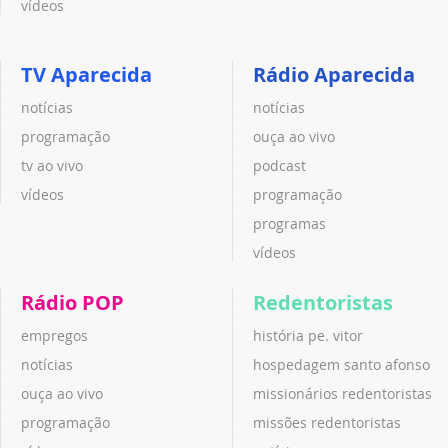
vídeos
TV Aparecida
Rádio Aparecida
notícias
notícias
programação
ouça ao vivo
tv ao vivo
podcast
vídeos
programação
programas
vídeos
Rádio POP
Redentoristas
empregos
história pe. vitor
notícias
hospedagem santo afonso
ouça ao vivo
missionários redentoristas
programação
missões redentoristas