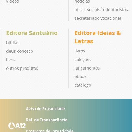
vídeos
notícias
obras sociais redentoristas
secretariado vocacional
Editora Santuário
Editora Ideias &
Letras
bíblias
livros
deus conosco
coleções
livros
lançamentos
outros produtos
ebook
catálogo
Aviso de Privacidade
Rel. de Transparência
Programa de Integridade