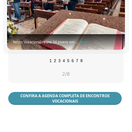
Retiro Vocacional reúne 34 jovens em ...
mais
1
2
3
4
5
6
7
8
2
/8
CONFIRA A AGENDA COMPLETA DE ENCONTROS
VOCACIONAIS