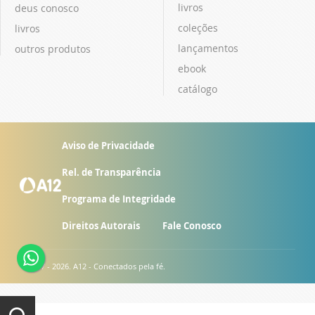
livros
deus conosco
coleções
livros
lançamentos
outros produtos
ebook
catálogo
Aviso de Privacidade
Rel. de Transparência
Programa de Integridade
Direitos Autorais
Fale Conosco
© 2007 - 2026. A12 - Conectados pela fé.