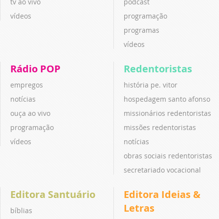
tv ao vivo
podcast
vídeos
programação
programas
vídeos
Rádio POP
Redentoristas
empregos
história pe. vitor
notícias
hospedagem santo afonso
ouça ao vivo
missionários redentoristas
programação
missões redentoristas
vídeos
notícias
obras sociais redentoristas
secretariado vocacional
Editora Santuário
Editora Ideias &
Letras
bíblias