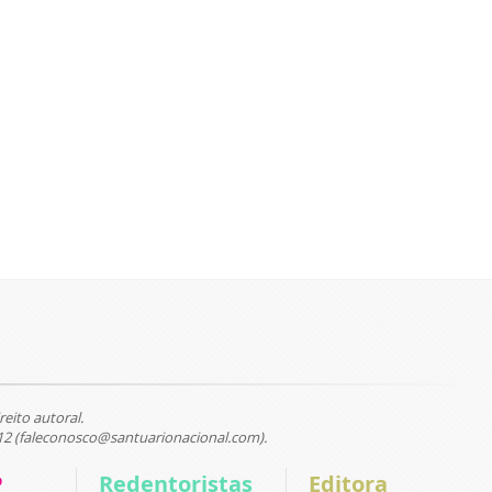
reito autoral.
12 (faleconosco@santuarionacional.com).
P
Redentoristas
Editora