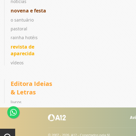
notícias
novena e festa
o santuário
pastoral
rainha hotéis
revista de
aparecida
vídeos
Editora Ideias
& Letras
livros
coleções
Avi
lançamentos
ebook
© 2007 - 2026. A12 - Conectados pela fé.