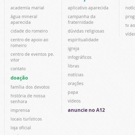
academia marial
aplicativo aparecida
notí
água mineral
campanha da
prog
aparecida
fraternidade
tv ao
cidade do romeiro
dúvidas religiosas
víde
centro de apoio ao
espiritualidade
romeiro
igreja
centro de eventos pe.
infográficos
vitor
libras
contato
notícias
doação
orações
família dos devotos
papa
história de nossa
vídeos
senhora
anuncie no A12
imprensa
locais turísticos
loja oficial