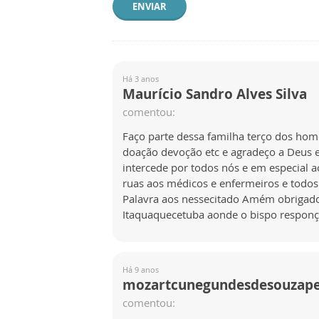
ENVIAR
Há 3 anos
Maurício Sandro Alves Silva
comentou:
Faço parte dessa familha terço dos hom
doação devoção etc e agradeço a Deus 
intercede por todos nós e em especial
ruas aos médicos e enfermeiros e todos
Palavra aos nessecitado Amém obrigado 
Itaquaquecetuba aonde o bispo responç
Há 9 anos
mozartcunegundesdesouzape
comentou: