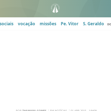
sociais
vocação
missões
Pe. Vitor
S. Geraldo
D
POR
THAMARA GOMES
EM NOTÍCIAS
01 ABR 2015 - 14H09